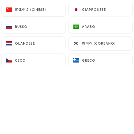
简体中文 (CINESE)
简体中文 (CINESE)
GIAPPONESE
GIAPPONESE
RUSSO
RUSSO
ARABO
ARABO
한국어 (COREANO)
한국어 (COREANO)
OLANDESE
OLANDESE
CECO
CECO
GRECO
GRECO
RECENSIONE 0
RESTAURANT AFRICAIN SÉNÉGALAIS
4 Rue Courmont
59000 Lille France
Chi siamo?