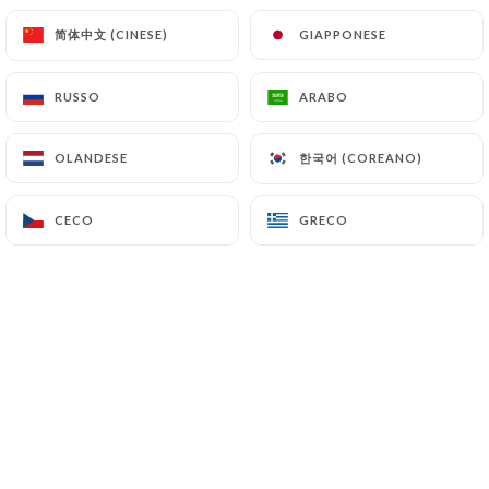
简体中文 (CINESE)
简体中文 (CINESE)
GIAPPONESE
GIAPPONESE
RUSSO
RUSSO
ARABO
ARABO
한국어 (COREANO)
한국어 (COREANO)
OLANDESE
OLANDESE
CECO
CECO
GRECO
GRECO
RECENSIONE 0
RESTAURANT AFRICAIN SÉNÉGALAIS
4 Rue Courmont
59000 Lille France
Chi siamo?