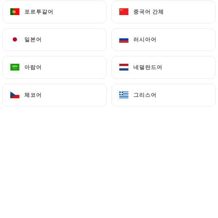
포르투갈어
포르투갈어
중국어 간체
중국어 간체
일본어
일본어
러시아어
러시아어
아랍어
아랍어
네덜란드어
네덜란드어
체코어
체코어
그리스어
그리스어
0 리뷰
RESTAURANT AFRICAIN SÉNÉGALAIS
4 Rue Courmont
59000 Lille France
소개