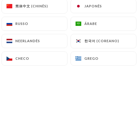
简体中文 (CHINÊS)
简体中文 (CHINÊS)
JAPONÊS
JAPONÊS
RUSSO
RUSSO
ÁRABE
ÁRABE
한국어 (COREANO)
한국어 (COREANO)
NEERLANDÊS
NEERLANDÊS
CHECO
CHECO
GREGO
GREGO
0 AVALIAÇÃO
RESTAURANT AFRICAIN SÉNÉGALAIS
4 Rue Courmont
59000 Lille France
Quem somos?